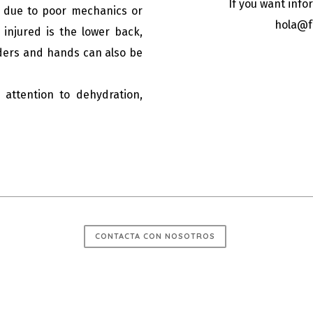
If you want info
re due to poor mechanics or
hola@f
 injured is the lower back,
lders and hands can also be
y attention to dehydration,
CONTACTA CON NOSOTROS