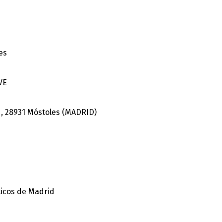
es
VE
3 , 28931 Móstoles (MADRID)
ticos de Madrid